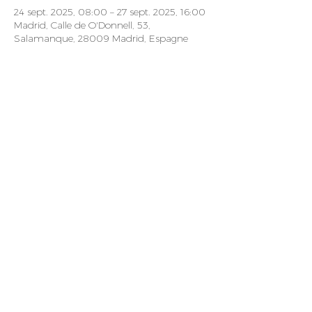
24 sept. 2025, 08:00 – 27 sept. 2025, 16:00
Madrid, Calle de O'Donnell, 53,
Salamanque, 28009 Madrid, Espagne
Pour les
Protection
patients
des données
Les évènements
Pour les
medicins
Pour les
imprimer
membres