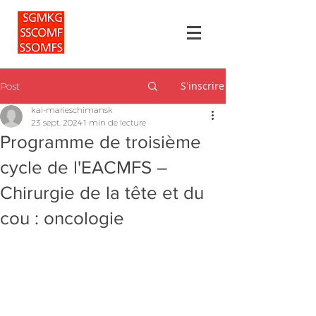
S'inscrire
Post
kai-marieschimansk
23 sept. 2024
1 min de lecture
Programme de troisième
cycle de l'EACMFS –
Chirurgie de la tête et du
cou : oncologie