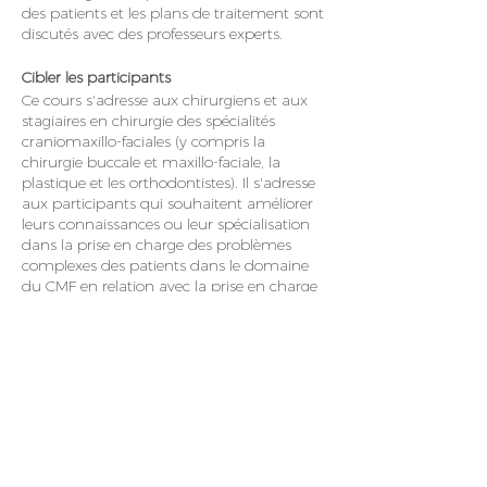
des patients et les plans de traitement sont
discutés avec des professeurs experts.
Cibler les participants
Ce cours s'adresse aux chirurgiens et aux
stagiaires en chirurgie des spécialités
craniomaxillo-faciales (y compris la
chirurgie buccale et maxillo-faciale, la
plastique et les orthodontistes). Il s'adresse
aux participants qui souhaitent améliorer
leurs connaissances ou leur spécialisation
dans la prise en charge des problèmes
complexes des patients dans le domaine
du CMF en relation avec la prise en charge
des déformations dento-faciales par la
chirurgie orthognathique, cranio-faciale et
de l'apnée du sommeil.
Présidents :
Martin Broome et Florian
Thieringer
Pour plus de détails et inscription
cliquez ici