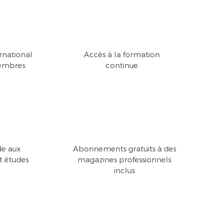
rnational
Accès à la formation
embres
continue
de aux
Abonnements gratuits à des
 études
magazines professionnels
inclus