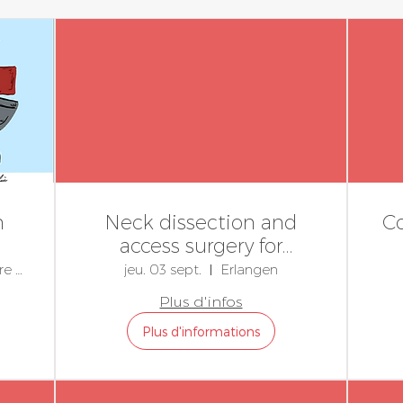
n
Neck dissection and
Co
access surgery for
maxillofacial tumors
an
Hôpital universitaire de Bâle
jeu. 03 sept.
Erlangen
Plus d'infos
Plus d'informations