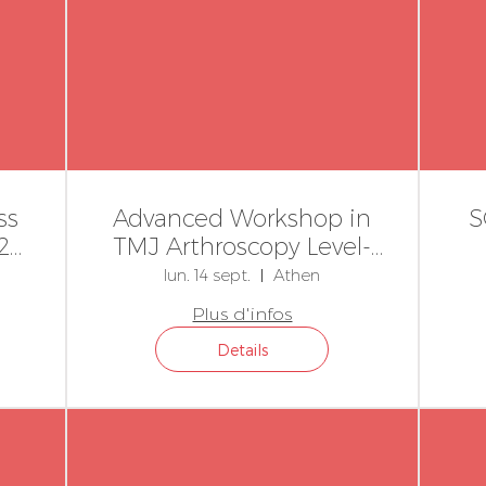
ss
Advanced Workshop in
S
26
TMJ Arthroscopy Level-
Based Techniques (I-IV)
lun. 14 sept.
Athen
Plus d'infos
Details