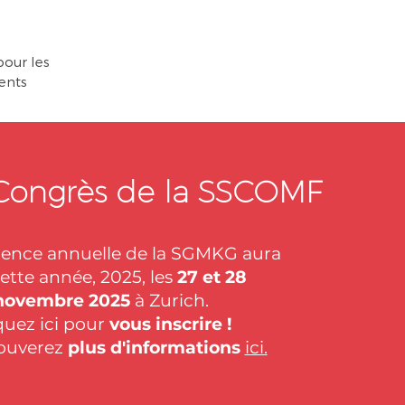
our les
ents
ongrès de la SSCOMF
rence annuelle de la SGMKG aura
cette année, 2025, les
27 et 28
novembre 2025
à Zurich.
quez ici pour
vous inscrire
!
rouverez
plus d'informations
ici.