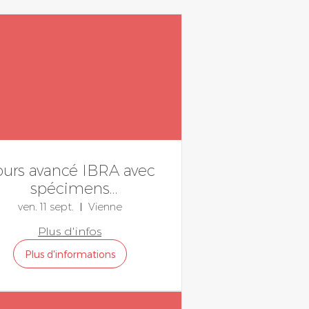
urs avancé IBRA avec
spécimens
atomiques : chirurgie
ven. 11 sept.
Vienne
orthognathique
Plus d'infos
Plus d'informations