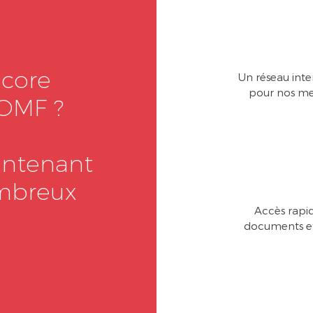
ncore
Un réseau inte
pour nos m
OMF ?
intenant
ombreux
Accès rapi
documents et