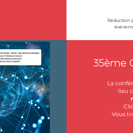
Réduction p
événem
35ème C
La confé
lieu 
Cli
Vous t