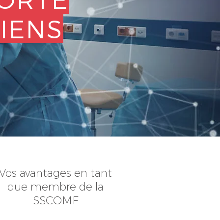
IENS
Vos avantages en tant
que membre de la
SSCOMF