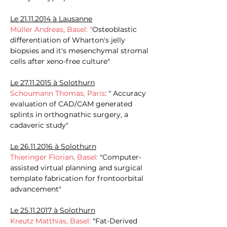
Le
21.11.2014
à Lausanne
Müller Andreas, Basel: "
Osteoblastic
differentiation of Wharton's jelly
biopsies and it's mesenchymal stromal
cells after xeno-free culture"
Le
27.11.2015
à Solothurn
Schoumann Thomas, Paris
: " Accuracy
evaluation of CAD/CAM generated
splints in orthognathic surgery, a
cadaveric study"
Le
26.11.2016
à Solothurn
Thieringer Florian, Basel:
"Computer-
assisted virtual planning and surgical
template fabrication for frontoorbital
advancement"
Le
25.11.2017
à Solothurn
Kreutz Matthias, Basel:
"Fat-Derived