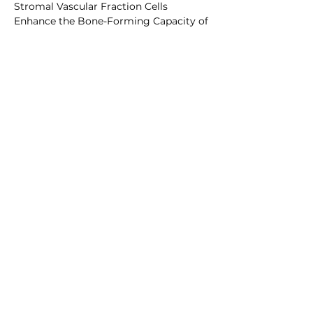
Stromal Vascular Fraction Cells
Enhance the Bone-Forming Capacity of
Devitalized Engineered Hypertrophic
Cartilage Matrix"
Le
24.11.2018
à Solothurn
Pas de candidat
Le
22.11.2019
à Aarau
Gander Thomas, Zürich
:
"Qualitätssicherung bei
Frakturversorgung der Orbita"
Le
19.11.2021
à Lucerne
Burkhard John-Patrik, Bern:
"
Postoperative systemic complications
in patients undergoing free flap head
and neck reconstruction: A
retrospective observational series with
a proposed prediction model and
nomogram"