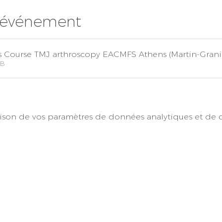
l'événement
s Course TMJ arthroscopy EACMFS Athens (Martin-Grani
KB
son de vos paramètres de données analytiques et de c
Pour les patients
Les évènements
Protection des do
Pour les medicins
imprimer
Devenir membre