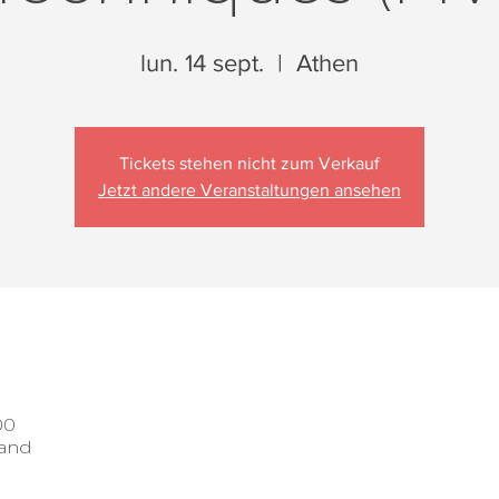
lun. 14 sept.
  |  
Athen
Tickets stehen nicht zum Verkauf
Jetzt andere Veranstaltungen ansehen
00
land