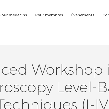
Pour médecins
Pour membres
Événements
Con
ced Workshop 
roscopy Level-
Techniques (I-IV