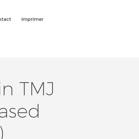
tact
Imprimer
in TMJ
Based
)