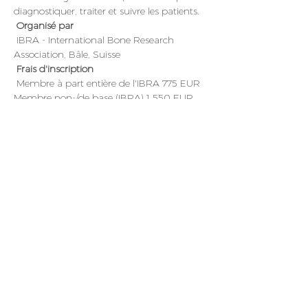
diagnostiquer, traiter et suivre les patients.
Organisé par
 IBRA - International Bone Research 
Association, Bâle, Suisse
Frais d'inscription
 Membre à part entière de l'IBRA 775 EUR 
Membre non-/de base (IBRA) 1 550 EUR
Inscription et informations
 IBRA Administration de 
ceHochbergerstrasse 60E, CH-4057 Bâle
 Téléphone : +41 (0) 61 319 05 05
 Fax : +41 (0) 61 319 05 19
Courriel
 : info@ibra.net
Site Internet
 : 
www.ibra.net
Cliquez ici pour plus d'informations
Pour les
Protection