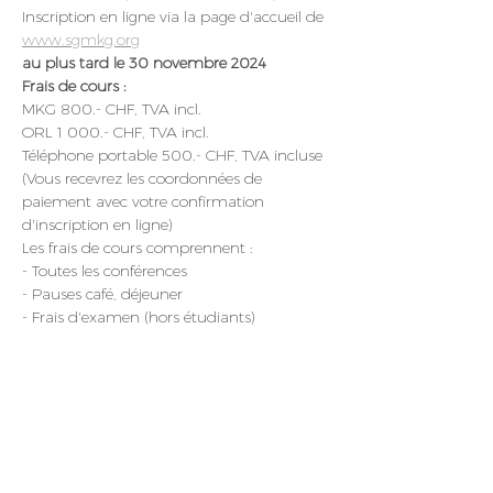
Inscription en ligne via la page d'accueil de 
www.sgmkg.org
au plus tard le 30 novembre 2024
Frais de cours :
MKG 800.- CHF, TVA incl.
ORL 1 000.- CHF, TVA incl.
Téléphone portable 500.- CHF, TVA incluse
(Vous recevrez les coordonnées de 
paiement avec votre confirmation 
d'inscription en ligne)
Les frais de cours comprennent :
- Toutes les conférences
- Pauses café, déjeuner
- Frais d'examen (hors étudiants)
- Certificat d'expert (sauf auditeurs)
avec reconnaissance BAG (à condition que 
toutes les exigences soient remplies)
Points de formation continue : Chirurgie 
buccale et maxillo-faciale : 8, Chirurgie 
buccale et maxillo-faciale : 12, Chirurgie 
buccale : 8