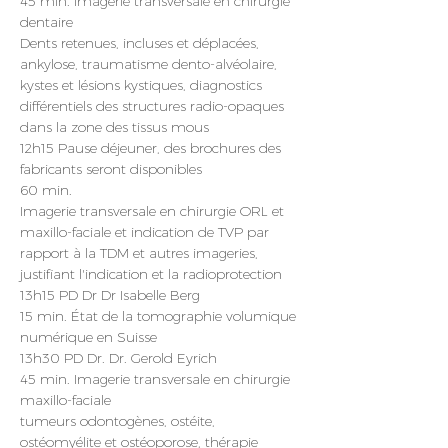
45 min. Imagerie transversale en chirurgie 
dentaire
Dents retenues, incluses et déplacées, 
ankylose, traumatisme dento-alvéolaire, 
kystes et lésions kystiques, diagnostics 
différentiels des structures radio-opaques 
dans la zone des tissus mous
12h15 Pause déjeuner, des brochures des 
fabricants seront disponibles
60 min.
Imagerie transversale en chirurgie ORL et 
maxillo-faciale et indication de TVP par 
rapport à la TDM et autres imageries, 
justifiant l'indication et la radioprotection
13h15 PD Dr Dr Isabelle Berg
15 min. État de la tomographie volumique 
numérique en Suisse
13h30 PD Dr. Dr. Gerold Eyrich
45 min. Imagerie transversale en chirurgie 
maxillo-faciale
tumeurs odontogènes, ostéite, 
ostéomyélite et ostéoporose, thérapie 