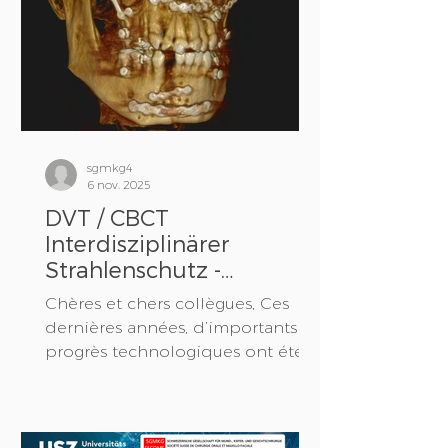
sgmkg4
6 nov. 2025
DVT / CBCT
Interdisziplinärer
Strahlenschutz -
Sachverständigenkurs
Chères et chers collègues, Ces
2025
dernières années, d’importants
progrès technologiques ont été
accomplis dans le domaine de
l’imagerie radiologique. En plus
d’améliorations dans le secteur
de la tomodensitométrie à