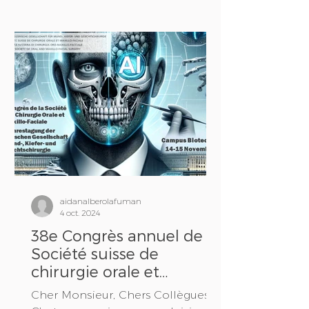
scientifiques et de jeunes talents
de la chirurgie buccale et maxillo-
faciale pour discuter des derniers
développements, technologies et
défis de notre domaine. L'accent
sera mis sur des thèmes tels que
la radioprotection, les curiosités
radiologiques, les traitements
complexes des tumeurs et les
concepts thérapeutiques
innovants. Nous accorderons une
attention
aidanalberolafuman
4 oct. 2024
38e Congrès annuel de la
Société suisse de
chirurgie orale et
maxillo-faciale
Cher Monsieur, Chers Collègues,