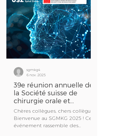
faisceau en éventail (TDM/CT), ces
progrès ont apporté de multiples
innovations dans le domaine de
la tomodensitométrie à faisceau
conique (CBCT)/tomographie
volumique numérisée (TVN),
comprenant également de
nombreux aspects positifs en
termes de radioprotection. L’
sgmkg4
6 nov. 2025
39e réunion annuelle de
la Société suisse de
chirurgie orale et
maxillo-faciale
Chères collègues, chers collègues,
Bienvenue au SGMKG 2025 ! Cet
événement rassemble des
médecins spécialistes, des