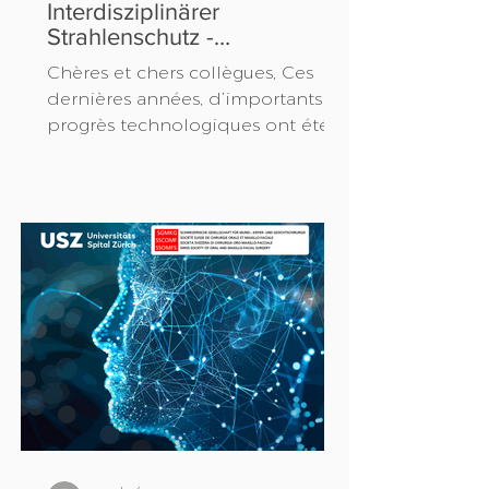
Interdisziplinärer
Strahlenschutz -
Sachverständigenkurs 2025
Chères et chers collègues, Ces
dernières années, d’importants
progrès technologiques ont été
accomplis dans le domaine de
l’imagerie radiologique. En plus
d’améliorations dans le secteur
de la tomodensitométrie à
faisceau en éventail (TDM/CT), ces
progrès ont apporté de multiples
innovations dans le domaine de
la tomodensitométrie à faisceau
conique (CBCT)/tomographie
volumique numérisée (TVN),
comprenant également de
nombreux aspects positifs en
termes de radioprotection. L’