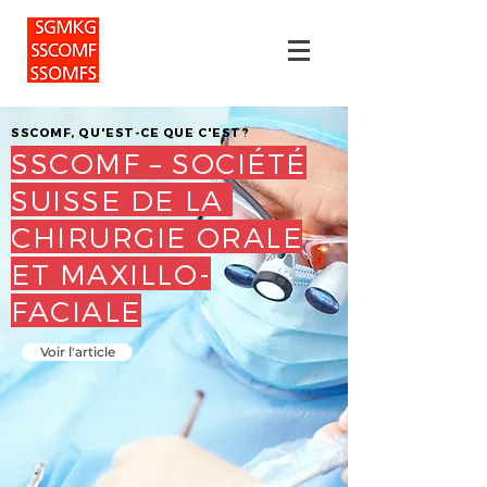
SSCOMF, QU'EST-CE QUE C'EST?
SSCOMF
– SOCIÉTÉ
SUISSE DE LA
CHIRURGIE ORALE
ET MAXILLO-
FACIALE
Voir l'article