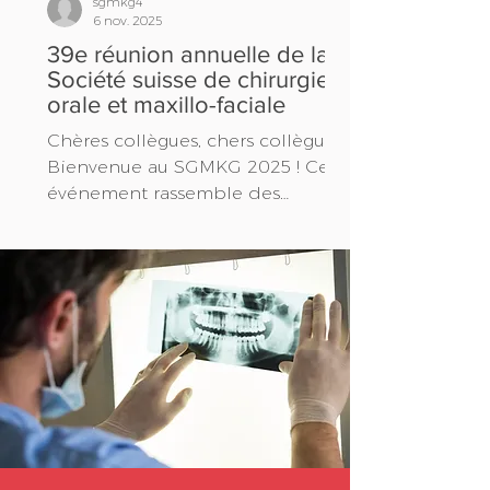
sgmkg4
6 nov. 2025
39e réunion annuelle de la
Société suisse de chirurgie
orale et maxillo-faciale
Chères collègues, chers collègues,
Bienvenue au SGMKG 2025 ! Cet
événement rassemble des
médecins spécialistes, des
scientifiques et de jeunes talents
de la chirurgie buccale et maxillo-
faciale pour discuter des derniers
développements, technologies et
défis de notre domaine. L'accent
sera mis sur des thèmes tels que
la radioprotection, les curiosités
radiologiques, les traitements
complexes des tumeurs et les
concepts thérapeutiques