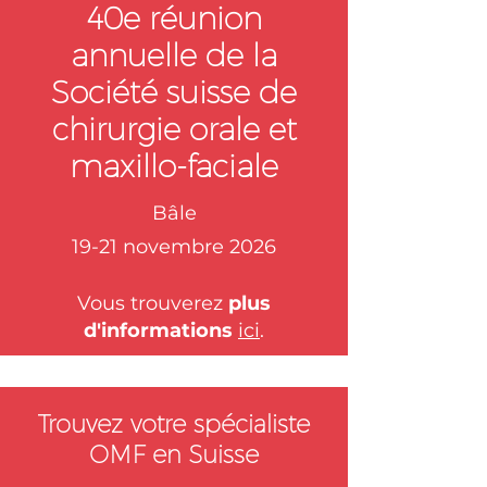
40e réunion
innovants. Nous accorderons une
attention
annuelle de la
Société suisse de
chirurgie orale et
maxillo-faciale
Bâle
19-21 novembre 2026
Vous trouverez
plus
d'informations
ici
.
Trouvez votre spécialiste
OMF en Suisse